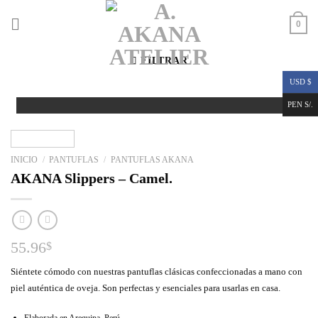
Skip
to
0
content
FILTRAR
USD $
PEN S/.
INICIO
/
PANTUFLAS
/
PANTUFLAS AKANA
AKANA Slippers – Camel.
55.96
$
Siéntete cómodo con nuestras pantuflas clásicas confeccionadas a mano con
piel auténtica de oveja. Son perfectas y esenciales para usarlas en casa.
Elaborada en Arequipa, Perú