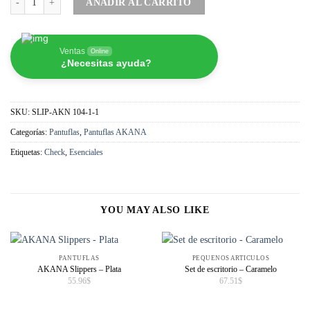
AÑADIR AL CARRITO
Ventas
Online
¿Necesitas ayuda?
SKU:
SLIP-AKN 104-1-1
Categorías:
Pantuflas
,
Pantuflas AKANA
Etiquetas:
Check
,
Esenciales
YOU MAY ALSO LIKE
PANTUFLAS
PEQUEÑOS ARTICULOS
AKANA Slippers – Plata
Set de escritorio – Caramelo
55.96
$
67.51
$